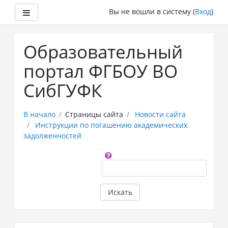
Боковая панель
Вы не вошли в систему (
Вход
)
Перейти
к
Образовательный
основному
содержанию
портал ФГБОУ ВО
СибГУФК
В начало
Страницы сайта
Новости сайта
Инструкции по погашению академических
задолженностей
Поиск
по
форумам
Искать