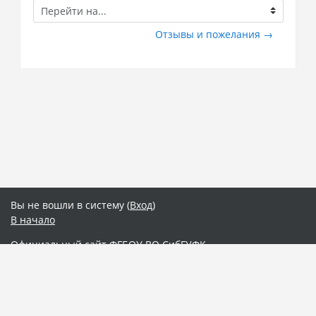
Перейти
на...
Отзывы и пожелания →
Вы не вошли в систему (
Вход
)
В начало
Официальный сайт ФГБОУ ВО СибГУФК
Интернет-расширение "Электронный деканат"
Электронная библиотека СибГУФК
Сводка хранения данных
Скачать мобильное приложение