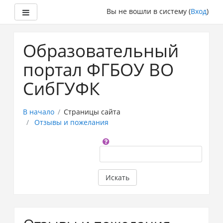
Боковая панель
Вы не вошли в систему (
Вход
)
Перейти
к
Образовательный
основному
содержанию
портал ФГБОУ ВО
СибГУФК
В начало
Страницы сайта
Отзывы и пожелания
Поиск
по
форумам
Искать