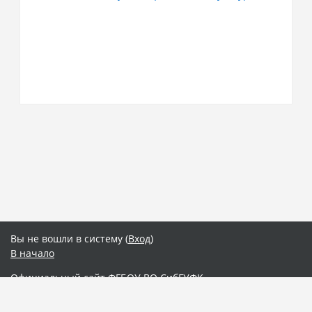
Вы не вошли в систему (
Вход
)
В начало
Официальный сайт ФГБОУ ВО СибГУФК
Интернет-расширение "Электронный деканат"
Электронная библиотека СибГУФК