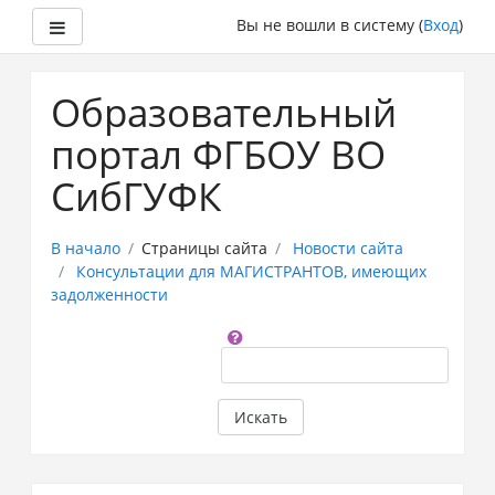
Боковая панель
Вы не вошли в систему (
Вход
)
Перейти
к
Образовательный
основному
содержанию
портал ФГБОУ ВО
СибГУФК
В начало
Страницы сайта
Новости сайта
Консультации для МАГИСТРАНТОВ, имеющих
задолженности
Поиск
по
форумам
Искать