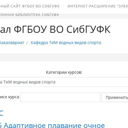
НЫЙ САЙТ ФГБОУ ВО СИБГУФК
ИНТЕРНЕТ-РАСШИРЕНИЕ "ЭЛЕ
РОННАЯ БИБЛИОТЕКА СИБГУФК
тал ФГБОУ ВО СибГУФК
Бакалавриат
Кафедра ТиМ водных видов спорта
Категории курсов:
иск курса
Применит
С
.05 Адаптивное плавание очное