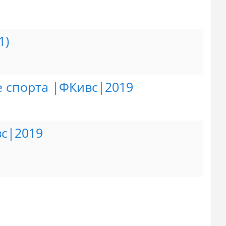
1)
е спорта |ФКивс|2019
вс|2019