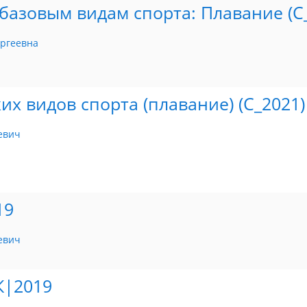
базовым видам спорта: Плавание (С
ергеевна
х видов спорта (плавание) (С_2021)
евич
19
евич
К|2019