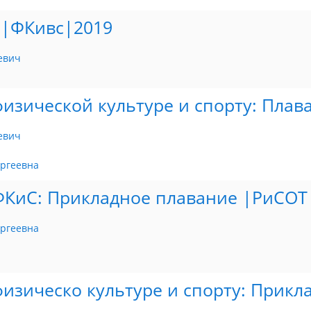
 |ФКивс|2019
евич
изической культуре и спорту: Плав
евич
ергеевна
ФКиС: Прикладное плавание |РиСОТ
ергеевна
изическо культуре и спорту: Прикл