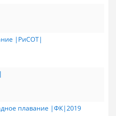
ание |РиСОТ|
|
адное плавание |ФК|2019