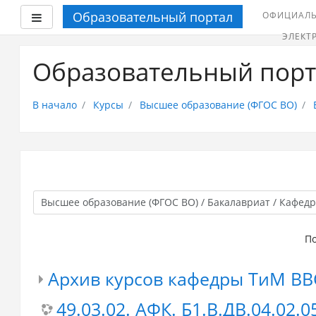
Образовательный портал
ОФИЦИАЛЬ
Боковая панель
ЭЛЕКТ
Перейти
к
Образовательный пор
основному
содержанию
В начало
Курсы
Высшее образование (ФГОС ВО)
По
Архив курсов кафедры ТиМ ВВ
49.03.02. АФК. Б1.В.ДВ.04.02