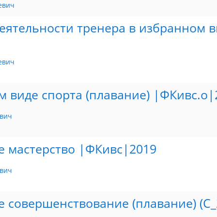
евич
ятельности тренера в избранном ви
евич
м виде спорта (плавание) |ФКивс.о|
вич
 мастерство |ФКивс|2019
вич
 совершенствование (плавание) (С_