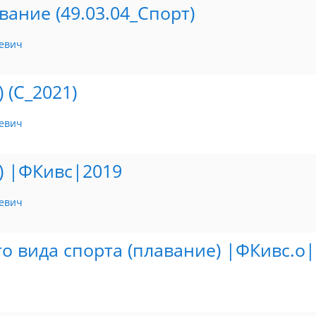
ание (49.03.04_Спорт)
евич
 (С_2021)
евич
) |ФКивс|2019
евич
о вида спорта (плавание) |ФКивс.о