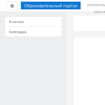
Образовательный портал
ОФИЦИАЛЬ
Боковая панель
ЭЛЕКТ
Перейти
к
В начало
основному
содержанию
Календарь