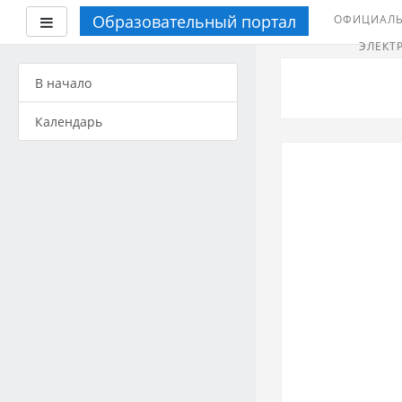
Образовательный портал
ОФИЦИАЛЬ
Боковая панель
ЭЛЕКТ
Перейти
к
В начало
основному
содержанию
Календарь