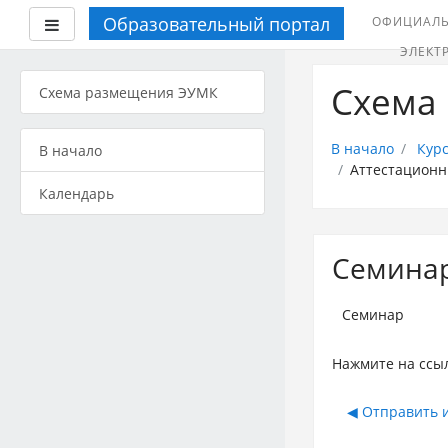
Образовательный портал
ОФИЦИАЛЬ
Боковая панель
ЭЛЕКТ
Перейти
к
Схема
Схема размещения ЭУМК
основному
содержанию
В начало
Кур
В начало
Аттестационн
Календарь
Семинар
Семинар
Нажмите на ссы
◀︎ Отправить 