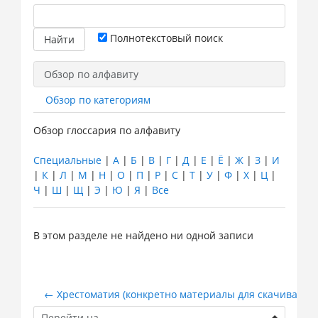
Полнотекстовый поиск
Обзор по алфавиту
Обзор по категориям
Обзор глоссария по алфавиту
Специальные
|
А
|
Б
|
В
|
Г
|
Д
|
Е
|
Ё
|
Ж
|
З
|
И
|
К
|
Л
|
М
|
Н
|
О
|
П
|
Р
|
С
|
Т
|
У
|
Ф
|
Х
|
Ц
|
Ч
|
Ш
|
Щ
|
Э
|
Ю
|
Я
|
Все
В этом разделе не найдено ни одной записи
← Хрестоматия (конкретно материалы для скачивания
Перейти