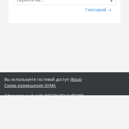
на...
Глоссарий →
Вы используете гостевой доступ (
Вход
)
Схема размещения ЭУМК
Официальный сайт ФГБОУ ВО СибГУФК
Интернет-расширение "Электронный деканат"
Электронная библиотека СибГУФК
Сводка хранения данных
Скачать мобильное приложение