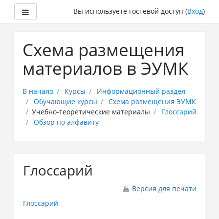
Боковая панель
Вы используете гостевой доступ (
Вход
)
Перейти
к
Схема размещения
основному
содержанию
материалов в ЭУМК
В начало
Курсы
Информационный раздел
Обучающие курсы
Схема размещения ЭУМК
Учебно-теоретические материалы
Глоссарий
Обзор по алфавиту
Глоссарий
Версия для печати
Глоссарий