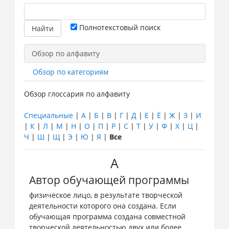
Полнотекстовый поиск
Обзор по алфавиту
Обзор по категориям
Обзор глоссария по алфавиту
Специальные
|
А
|
Б
|
В
|
Г
|
Д
|
Е
|
Ё
|
Ж
|
З
|
И
|
К
|
Л
|
М
|
Н
|
О
|
П
|
Р
|
С
|
Т
|
У
|
Ф
|
Х
|
Ц
|
Ч
|
Ш
|
Щ
|
Э
|
Ю
|
Я
|
Все
А
Автор обучающей программы
физическое лицо, в результате творческой
деятельности которого она создана. Если
обучающая программа создана совместной
творческой деятельностью двух или более