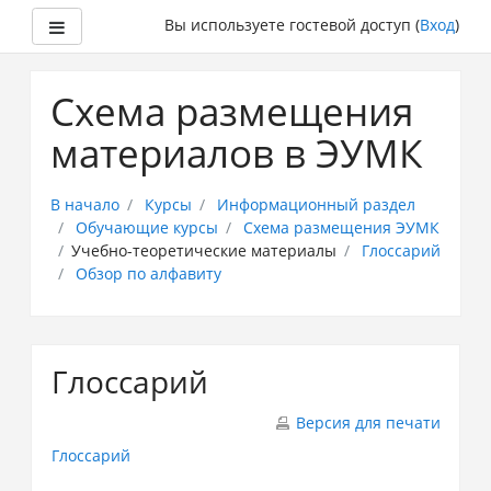
Боковая панель
Вы используете гостевой доступ (
Вход
)
Перейти
к
Схема размещения
основному
содержанию
материалов в ЭУМК
В начало
Курсы
Информационный раздел
Обучающие курсы
Схема размещения ЭУМК
Учебно-теоретические материалы
Глоссарий
Обзор по алфавиту
Глоссарий
Версия для печати
Глоссарий