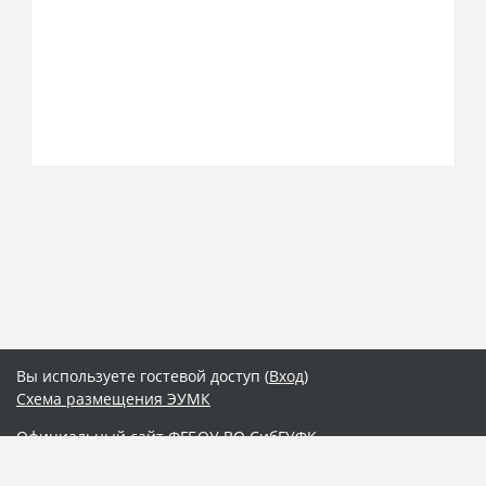
Вы используете гостевой доступ (
Вход
)
Схема размещения ЭУМК
Официальный сайт ФГБОУ ВО СибГУФК
Интернет-расширение "Электронный деканат"
Электронная библиотека СибГУФК