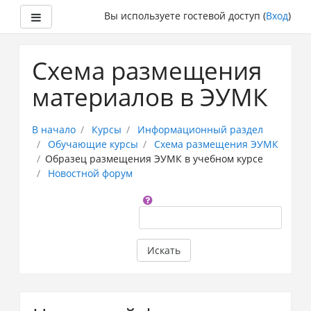
Боковая панель
Вы используете гостевой доступ (
Вход
)
Перейти
к
Схема размещения
основному
содержанию
материалов в ЭУМК
В начало
Курсы
Информационный раздел
Обучающие курсы
Схема размещения ЭУМК
Образец размещения ЭУМК в учебном курсе
Новостной форум
Поиск
по
форумам
Искать