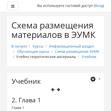
Боковая панель
Вы используете гостевой доступ (
Вход
)
Перейти
к
Схема размещения
основному
содержанию
материалов в ЭУМК
В начало
Курсы
Информационный раздел
Обучающие курсы
Схема размещения ЭУМК
Учебно-теоретические материалы
Учебник
Учебник
2. Глава 1
Глава 1