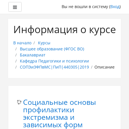
Боковая панель
Вы не вошли в систему (
Вход
)
Перейти
к
Информация о курсе
основному
содержанию
В начало
Курсы
Высшее образование (ФГОС ВО)
Бакалавриат
Кафедра Педагогики и психологии
СОПЭиЗФПвМС|ПиП|440305|2019
Описание
Социальные основы
профилактики
экстремизма и
зависимых форм