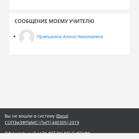
Пропустить
СООБЩЕНИЕ МОЕМУ УЧИТЕЛЮ
Сообщение
моему
учителю
Приешкина Алена Николаевна
Вы не вошли в систему (
Вход
)
СОПЭиЗФПвМС|ПиП|440305|2019
Официальный сайт ФГБОУ ВО СибГУФК