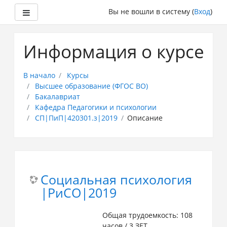
Боковая панель
Вы не вошли в систему (
Вход
)
Перейти
к
Информация о курсе
основному
содержанию
В начало
Курсы
Высшее образование (ФГОС ВО)
Бакалавриат
Кафедра Педагогики и психологии
СП|ПиП|420301.з|2019
Описание
Социальная психология
|РиСО|2019
Общая трудоемкость: 108
часов / 3 ЗЕТ