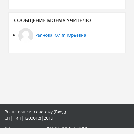
Пропустить
СООБЩЕНИЕ МОЕМУ УЧИТЕЛЮ
Сообщение
моему
учителю
Раянова Юлия Юрьевна
Вы не вошли в систему (
Вход
)
СП|ПиП|420301.з|2019
Официальный сайт ФГБОУ ВО СибГУФК