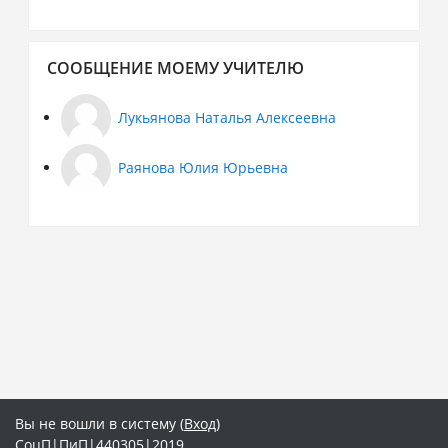
Пропустить
СООБЩЕНИЕ МОЕМУ УЧИТЕЛЮ
Сообщение
моему
учителю
Лукьянова Наталья Алексеевна
Раянова Юлия Юрьевна
Вы не вошли в систему (
Вход
)
СоцП|ПиП|440305|2019