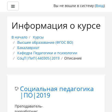
Боковая панель
Вы не вошли в систему (
Вход
)
Перейти
к
Информация о курсе
основному
содержанию
В начало
Курсы
Высшее образование (ФГОС ВО)
Бакалавриат
Кафедра Педагогики и психологии
СоцП|ПиП|440305|2019
Описание
Социальная педагогика
|ПО|2019
Преподаватель-
разработчик: