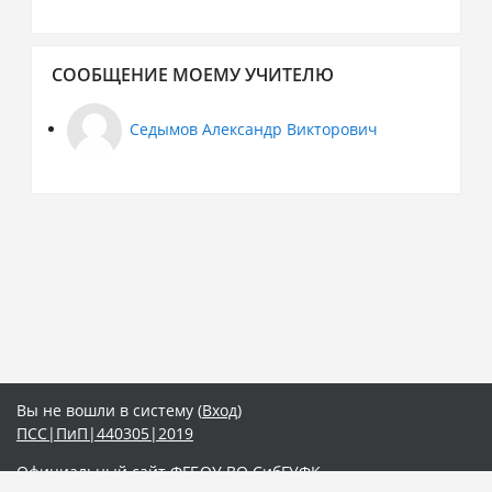
Пропустить
СООБЩЕНИЕ МОЕМУ УЧИТЕЛЮ
Сообщение
моему
учителю
Седымов Александр Викторович
Вы не вошли в систему (
Вход
)
ПСС|ПиП|440305|2019
Официальный сайт ФГБОУ ВО СибГУФК