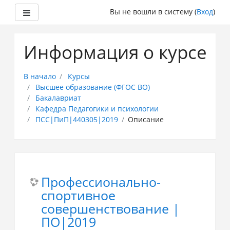
Боковая панель
Вы не вошли в систему (
Вход
)
Перейти
к
Информация о курсе
основному
содержанию
В начало
Курсы
Высшее образование (ФГОС ВО)
Бакалавриат
Кафедра Педагогики и психологии
ПСС|ПиП|440305|2019
Описание
Профессионально-
спортивное
совершенствование |
ПО|2019