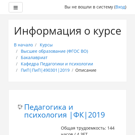
Боковая панель
Вы не вошли в систему (
Вход
)
Перейти
к
Информация о курсе
основному
содержанию
В начало
Курсы
Высшее образование (ФГОС ВО)
Бакалавриат
Кафедра Педагогики и психологии
ПиП|ПиП|490301|2019
Описание
Педагогика и
психология |ФК|2019
Общая трудоемкость: 144
часов / 4 ЗЕТ