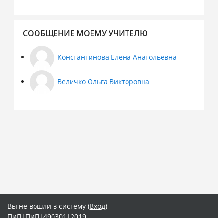
Пропустить
СООБЩЕНИЕ МОЕМУ УЧИТЕЛЮ
Сообщение
моему
учителю
Константинова Елена Анатольевна
Величко Ольга Викторовна
Вы не вошли в систему (
Вход
)
ПиП|ПиП|490301|2019