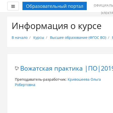
Образовательный портал
ОФИЦИАЛЬ
Боковая панель
ЭЛЕКТ
Перейти
к
Информация о курсе
основному
содержанию
В начало
Курсы
Высшее образование (ФГОС ВО)
Вожатская практика |ПО|201
Преподаватель-разработчик:
Кривошеева Ольга
Робертовна