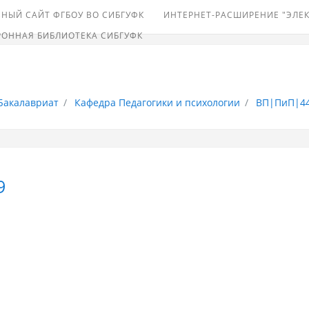
НЫЙ САЙТ ФГБОУ ВО СИБГУФК
ИНТЕРНЕТ-РАСШИРЕНИЕ "ЭЛЕ
РОННАЯ БИБЛИОТЕКА СИБГУФК
Бакалавриат
Кафедра Педагогики и психологии
ВП|ПиП|44
9