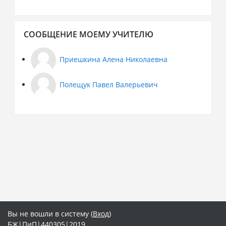
Пропустить
СООБЩЕНИЕ МОЕМУ УЧИТЕЛЮ
Сообщение
моему
учителю
Приешкина Алена Николаевна
Полещук Павел Валерьевич
Вы не вошли в систему (
Вход
)
БЖ|ПиП|440305|2019