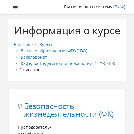
Боковая панель
Вы не вошли в систему (
Вход
)
Перейти
к
Информация о курсе
основному
содержанию
В начало
Курсы
Высшее образование (ФГОС ВО)
Бакалавриат
Кафедра Педагогики и психологии
ФКб БЖ
Описание
Безопасность
жизнедеятельности (ФК)
Преподаватель-
разработчик: